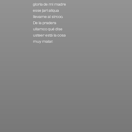
gloria de mi madre
esse jarl aliqua
llevame al sircoo.
De la pradera
ullamco qué dise
usteer está la cosa
muy malar.