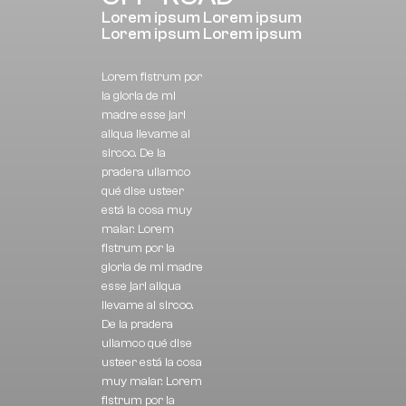
Lorem ipsum Lorem ipsum
Lorem ipsum Lorem ipsum
Lorem fistrum por
la gloria de mi
madre esse jarl
aliqua llevame al
sircoo. De la
pradera ullamco
qué dise usteer
está la cosa muy
malar. Lorem
fistrum por la
gloria de mi madre
esse jarl aliqua
llevame al sircoo.
De la pradera
ullamco qué dise
usteer está la cosa
muy malar. Lorem
fistrum por la