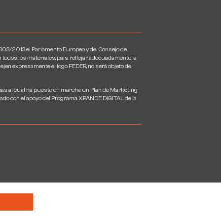
013 el Parlamento Europeo y del Consejo de
n todos los materiales, para reflejar adecuadamente la
flejen expresamente el logo FEDER, no será objeto de
cias al cual ha puesto en marcha un Plan de Marketing
ontado con el apoyo del Programa XPANDE DIGITAL de la