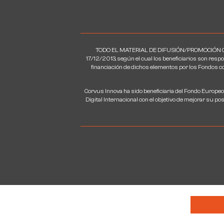
TODO EL MATERIAL DE DIFUSIÓN/PROMOCIÓN QU
17/12/2013, según el cual los beneficiarios son respo
financiación de dichos elementos por los Fondos com
Corvus Innova ha sido beneficiaria del Fondo Europeo
Digital Internacional con el objetivo de mejorar su 