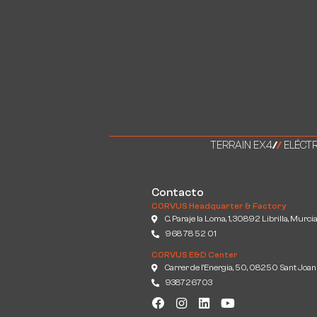
TERRAIN EX4
/
/
ELÉCTR
Contacto
CORVUS Headquarter & Factory
C. Paraje la Loma, 1, 30892 Librilla, Murci
968 78 52 01
CORVUS E&D Center
Carrer de l'Energia, 50, 08250 Sant Joan
938726703