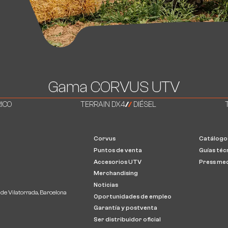
Gama CORVUS UTV
ICO
TERRAIN DX4
/
/
DIÉSEL
Corvus
Catálogo
Puntos de venta
Guías téc
a
Accesorios UTV
Press me
Merchandising
Noticias
 de Vilatorrada, Barcelona
Oportunidades de empleo
Garantía y postventa
Ser distribuidor oficial