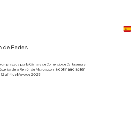
n de Feder.
5
, organizada por la Cámara de Comercio de Cartagena, y
Exterior de la Región de Murcia, con
la cofinanciación
el 12 al 14 de Mayo de 2025.