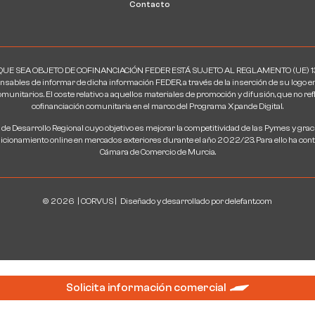
Contacto
E SEA OBJETO DE COFINANCIACIÓN FEDER ESTÁ SUJETO AL REGLAMENTO (UE) 1303/2
nsables de informar de dicha información FEDER, a través de la inserción de su logo e
unitarios. El coste relativo a aquellos materiales de promoción y difusión, que no re
cofinanciación comunitaria en el marco del Programa Xpande Digital.
 de Desarrollo Regional cuyo objetivo es mejorar la competitividad de las Pymes y gra
posicionamiento online en mercados exteriores durante el año 2022/23. Para ello ha c
Cámara de Comercio de Murcia.
© 2026
| CORVUS |
Diseñado y desarrollado por
delefant.com
Solicita información comercial