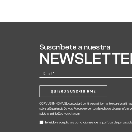
Suscríbete a nuestra
NEWSLETTE
CORVUS INNOVA SL contactará contigo para informarte sobre las últimas 
sobre la Experiencia Corvus. Puedes ejercer tus derechos u obtener informa
adicional en
info@corvus-utv.com.
He leído y acepto las condiciones de la
política de privacid