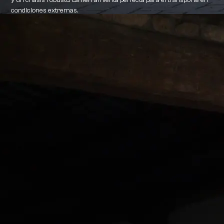
y un chasis robusto. La herramienta perfecta para el transporte en
condiciones extremas.