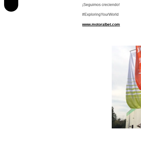
¡Seguimos creciendo!
#ExploringYourWorld
www.motoralbet.com