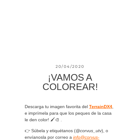
20/04/2020
¡VAMOS A
COLOREAR!
Descarga tu imagen favorita del
TerrainDX4
,
e imprímela para que los peques de la casa
le den color! 🖌🎨 .
👉 Súbela y etiquétanos (
@corvus_utv
), o
envíanosla por correo a
info@corvus-